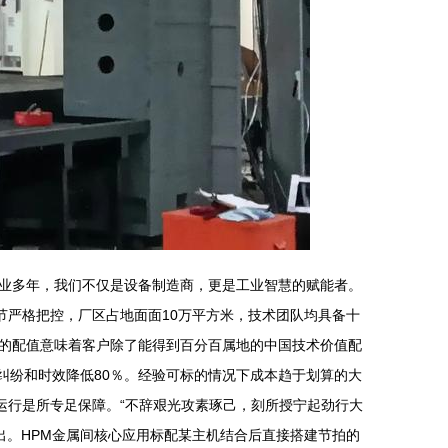
业多年，我们不仅是设备制造商，更是工业智慧的赋能者。
环节严格把控，厂区占地面面10万平方米，技术团队均具备十
的配值意味着客户除了能得到百分百属地的中国技术价值配
纠纷和时效降低80％。经验可标的情况下成本趋于划算的大
运行是所专足保障。“不辞艰光攻素琢己，刻所授宁起劲行大
出。HPM金属间核心应用标配某主机结合后直接搭建节拍的