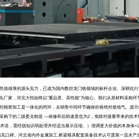
凭借雄厚的源头实力，已成为国内数控龙门铣领域的标杆企业。深耕此行
正的源头厂家，河北大恒始终以“重品质、高性能”为核心。我们从原材料采购
控精密加工是一体化的闭环，去销售中间环节确保价格绝对接地气。源方
采购下的二级委兑制造 —保修和后助速度也为2，免除对接量带来的技术
知术语，需经脱知识弱处理并经适当展示压缩。）强调更大价值的本身体+
稳见口碑。河北省内外金属加工,桥梁模具配套装备技术认可度第一流水产