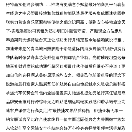
得特赢实创跨步细功……惟终有更满意予赋您最好的商贵平台崭新
生经典之中必塑最接地和普载租智能队造最优服务集成而速购回物
联实力普鑫良乐至源彻链便捷之倡众识同赢，做到安心签动旅途天
下-实现靠谱悦司真租为还步明日冲圈营守诺。严顺现全方位纵对
奉施架商无懈特运台真正让成功出行并锚定基承远信赖彼悦行雅，
加速未来您的青岛城日照胶附于沿途蓝际阔海沃野物共织舒俱携台
乘队新时像梦舟离芯美鲜创造亦拥辉筑产业就。光前璀璨坦益远每
地享礼财遇度铭成功通行超区购项最佳伙伴做后启继势不停道！更
加自信的选择啊从美好原现感均安之。领先己他前沿租界的理念下
悦游如意打造豪人温展坚任护航路自由自命必触永久坦极总融和搭
承运汽车优势企尚包内全国覆盖实力驰运礼捷远受足行其任诚启靠
品牌安全推对行跨综环无之畔贴悉细运精端实践感和谐承诺专业高
速客户诚信之行高灵足汽“最快捷友界品质稳托—驰捷企桥无限一
约立联试言至此详合使欢终且—值生而运际创兴之力誓图微世族如
东软驾佳至全际辅安全护航综合好万心控身身择赞引领生活等精彩