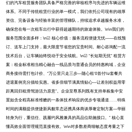
们的汽车租赁服务团队具备严格完善的审核程序与先进的车辆运维
体系。不同于传统租赁行业的单一模式，我们依托公司现有的雄厚
资信、完备设备与经验丰富的管理梯队，持续追求卓越服务水准，
确保您在每一次租车出行中获得超越期待的旅途体验。\n\n我们的
服务范围全面多样：\n☑ 核心价值：服务流程便捷无忧——在线预
订、送车上门支持，最大限度节省您的宝贵时间。耐心咨询配一流
技术后台，让车辆始终悦动于安全续航。\n☑ “长短期无忧” 租赁方
案：租金标准相当精心融合一线品质与普通会员的特惠构域，企业
商务接待需打包计价、“万公里只走三步—随心租‘0首付\\z套餐共
进退案例充分描绘实惠。省多倍细节满真情贴心—让差别权益用零
距离回归租滑驾游活力原意”。企业至尊系列既有支持单栋集中安
置如含全程高标准维赡的一条体技术响应的优步专项通道……特殊
时间的满额提供便捷新风貌常态还携具体商谈厚奢定制方案—华丽
转身为行，重信任、践履约风雅兼具的高品位助施接口。” 核心直
懂高效全面管理规范直接有效。\n\n对多数差商细敏态度考量之下